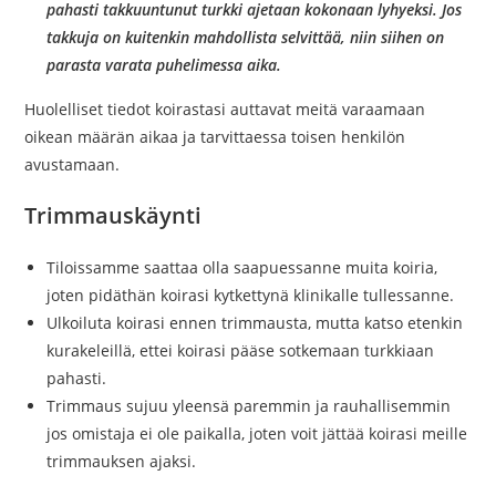
pahasti takkuuntunut turkki ajetaan kokonaan lyhyeksi. Jos
takkuja on kuitenkin mahdollista selvittää, niin siihen on
parasta varata puhelimessa aika.
​Huolelliset tiedot koirastasi auttavat meitä varaamaan
oikean määrän aikaa ja tarvittaessa toisen henkilön
avustamaan.​​
Trimmauskäynti
Tiloissamme saattaa olla saapuessanne muita koiria,
joten pidäthän koirasi kytkettynä klinikalle tullessanne.
Ulkoiluta koirasi ennen trimmausta, mutta katso etenkin
kurakeleillä, ettei koirasi pääse sotkemaan turkkiaan
pahasti.
Trimmaus sujuu yleensä paremmin ja rauhallisemmin
jos omistaja ei ole paikalla, joten voit jättää koirasi meille
trimmauksen ajaksi.