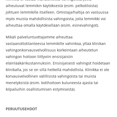
aiheutuvat lemmikin käytöksestä (esim. pelkotiloista)
johtuen lemmikille itselleen. Omistaja/haltija on vastuussa
myös muista mahdollisista vahingoista, joita lemmikki voi
aiheuttaa omalla käytöksellään (esim. esinevahingot).
Mikäli palveluntuottajamme aiheuttaa
vastaanottotilanteessa lemmikille vahinkoa, yltää klinikan
vahingonkorvausvelvollisuus korkeintaan aiheutetun
vahingon hoitoon liittyviin ensisijaisiin
eläinlääkärikustannuksiin. Ensisijaisesti vahingot hoidetaan
klinikalla, jos se on sillä hetkellä mahdollista. Klinikka ei ole
korvausvelvollinen välillisistä vahingoista tai muista
menetyksistä (esim. kotihoitoon kuluneesta ajasta tai
kilpailuihin osallistumisen estymisestä).
PERUUTUSEHDOT