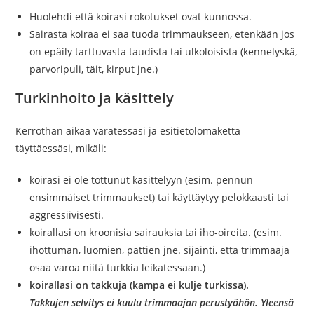
Huolehdi että koirasi rokotukset ovat kunnossa.
Sairasta koiraa ei saa tuoda trimmaukseen, etenkään jos
on epäily tarttuvasta taudista tai ulkoloisista (kennelyskä,
parvoripuli, täit, kirput jne.)
Turkinhoito ja käsittely
Kerrothan aikaa varatessasi ja esitietolomaketta
täyttäessäsi, mikäli:
koirasi ei ole tottunut käsittelyyn (esim. pennun
ensimmäiset trimmaukset) tai käyttäytyy pelokkaasti tai
aggressiivisesti.
koirallasi on kroonisia sairauksia tai iho-oireita. (esim.
ihottuman, luomien, pattien jne. sijainti, että trimmaaja
osaa varoa niitä turkkia leikatessaan.)
koirallasi on takkuja (kampa ei kulje turkissa).
Takkujen selvitys ei kuulu trimmaajan perustyöhön. Yleensä