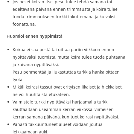
Jos peset koiran itse, pesu tulee tehdä samana tai
edeltävänä päivänä ennen trimmausta ja koira tulee
tuoda trimmaukseen turkki takuttomana ja kuivaksi
föönattuna.
Huomioi ennen nyppimistä
Koiraa ei saa pestä tai uittaa pariin viikkoon ennen
nypittäväksi tuomista, mutta koira tulee tuoda puhtaana
ja kuivana nypittäväksi.
Pesu pehmentää ja liukastuttaa turkkia hankaloittaen
työtä.
Mikäli koirasi tassut ovat erityisen likaiset ja hiekkaiset,
ne voi huuhtaista etukäteen.
Valmistele turkki nypittäväksi harjaamalla turkki
kauttaaltaan useamman kerran viikossa, viimeisen
kerran samana päivänä, kun tuot koirasi nypittäväksi.
Pahasti takkuuntuneet alueet voidaan joutua
leikkaamaan auki.