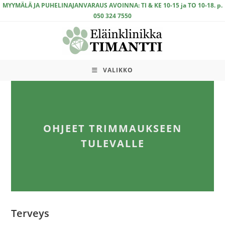
Siirry
MYYMÄLÄ JA PUHELINAJANVARAUS AVOINNA: TI & KE 10-15 ja TO 10-18. p.
050 324 7550
suoraan
sisältöön
VALIKKO
OHJEET TRIMMAUKSEEN
TULEVALLE
Terveys