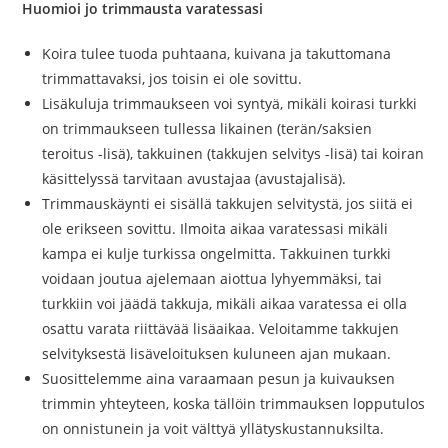
Huomioi jo trimmausta varatessasi
Koira tulee tuoda puhtaana, kuivana ja takuttomana
trimmattavaksi, jos toisin ei ole sovittu.
Lisäkuluja trimmaukseen voi syntyä, mikäli koirasi turkki
on trimmaukseen tullessa likainen (terän/saksien
teroitus -lisä), takkuinen (takkujen selvitys -lisä) tai koiran
käsittelyssä tarvitaan avustajaa (avustajalisä).
Trimmauskäynti ei sisällä takkujen selvitystä, jos siitä ei
ole erikseen sovittu. Ilmoita aikaa varatessasi mikäli
kampa ei kulje turkissa ongelmitta. Takkuinen turkki
voidaan joutua ajelemaan aiottua lyhyemmäksi, tai
turkkiin voi jäädä takkuja, mikäli aikaa varatessa ei olla
osattu varata riittävää lisäaikaa. Veloitamme takkujen
selvityksestä lisäveloituksen kuluneen ajan mukaan.
Suosittelemme aina varaamaan pesun ja kuivauksen
trimmin yhteyteen, koska tällöin trimmauksen lopputulos
on onnistunein ja voit välttyä yllätyskustannuksilta.