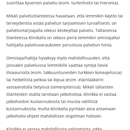
suorittaa kyseinen palvelu (esim. turkinhoito tai hieronta).
Mikäli palvelutilanteessa havaitaan, että lemmikin käytös tai
terveydentila estää palvelun tarjoamisen turvallisesti, on
palveluntarjoajalla oikeus keskeyttää palvelu. Tällaisessa
tilanteessa klinikalla on oikeus periä lemmikin omistajalta/
haltijalta palveluvaraukseen perustuva palvelun hinta.
Omistaja/haltija hyväksyy myös mahdollisuuden, että
joissakin palveluissa lemmikille saattaa syntyä lieviä
ihovaurioita (esim. takkuuntuneiden turkkien koneajelussa)
tai hetkellistä pelkoa tai kipua (esim. eläinlääkärin
vastaanotolla tietyissä toimenpiteissä). Mikäli tällaisten
tilanteiden osalta tarvitaan jatkohoitoa, klinikka ei vastaa
jatkohoidon kustannuksista tai muista välillistä
kustannuksista, mutta klinikalta pyritään aina antamaan
jatkohoito-ohjeet mahdollisen ongelman hoitoon.
Klinikka ei vastaa mahdollisista vahingoista, jotka