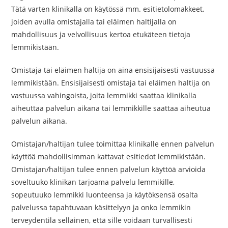
Tätä varten klinikalla on käytössä mm. esitietolomakkeet,
joiden avulla omistajalla tai eläimen haltijalla on
mahdollisuus ja velvollisuus kertoa etukäteen tietoja
lemmikistään.
Omistaja tai eläimen haltija on aina ensisijaisesti vastuussa
lemmikistään. Ensisijaisesti omistaja tai eläimen haltija on
vastuussa vahingoista, joita lemmikki saattaa klinikalla
aiheuttaa palvelun aikana tai lemmikkille saattaa aiheutua
palvelun aikana.
Omistajan/haltijan tulee toimittaa klinikalle ennen palvelun
käyttöä mahdollisimman kattavat esitiedot lemmikistään.
Omistajan/haltijan tulee ennen palvelun käyttöä arvioida
soveltuuko klinikan tarjoama palvelu lemmikille,
sopeutuuko lemmikki luonteensa ja käytöksensä osalta
palvelussa tapahtuvaan käsittelyyn ja onko lemmikin
terveydentila sellainen, että sille voidaan turvallisesti