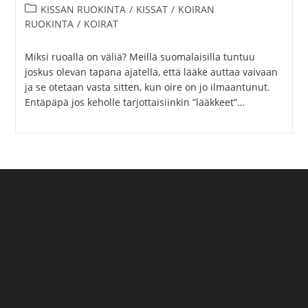
kirjoittaja:
julkaistu:
Artikkelin
KISSAN RUOKINTA
/
KISSAT
/
KOIRAN
kategoria:
RUOKINTA
/
KOIRAT
Miksi ruoalla on väliä? Meillä suomalaisilla tuntuu
joskus olevan tapana ajatella, että lääke auttaa vaivaan
ja se otetaan vasta sitten, kun oire on jo ilmaantunut.
Entäpäpä jos keholle tarjottaisiinkin ”lääkkeet”…