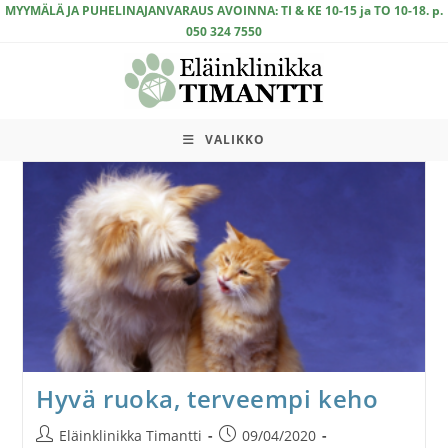
Siirry
MYYMÄLÄ JA PUHELINAJANVARAUS AVOINNA: TI & KE 10-15 ja TO 10-18. p.
050 324 7550
suoraan
sisältöön
VALIKKO
Hyvä ruoka, terveempi keho
Artikkelin
Artikkeli
Eläinklinikka Timantti
09/04/2020