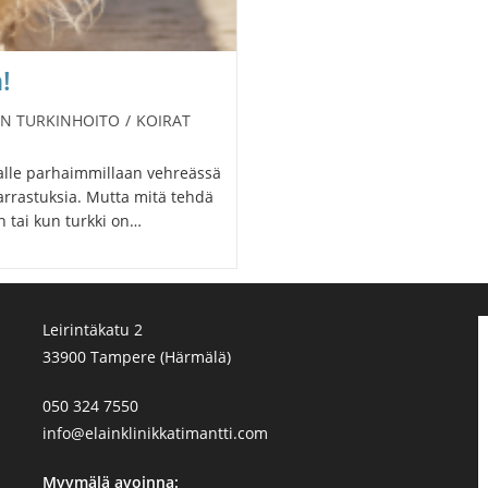
!
N TURKINHOITO
/
KOIRAT
alle parhaimmillaan vehreässä
arrastuksia. Mutta mitä tehdä
n tai kun turkki on…
Leirintäkatu 2
33900 Tampere (Härmälä)
050 324 7550
info@elainklinikkatimantti.com
Myymälä avoinna: