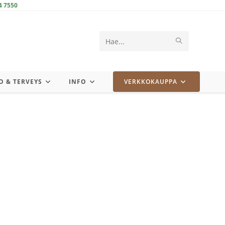
4 7550
LÄHETÄ
Search
HAKU
this
website
O & TERVEYS
INFO
VERKKOKAUPPA