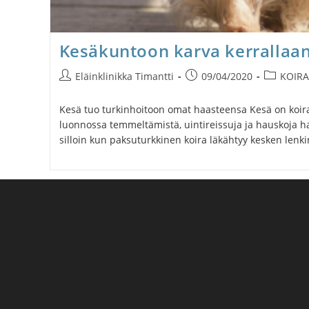
Kesäkuntoon karva kerrallaan
Artikkelin
Artikkeli
Artikkelin
Eläinklinikka Timantti
09/04/2020
KOIRA
kirjoittaja:
julkaistu:
kategoria:
Kesä tuo turkinhoitoon omat haasteensa Kesä on koir
luonnossa temmeltämistä, uintireissuja ja hauskoja h
silloin kun paksuturkkinen koira läkähtyy kesken lenki