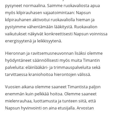
pysyneet normaalina. Saimme ruokavaliosta apua
myös kilpirauhasen vajaatoimintaan: Napsun
kilpirauhanen aktivoitui ruokavaliolla hieman ja
pystyimme vähentämään lääkitystä. Ruokavalion
vaikutukset näkyivät konkreettisesti Napsun voinnissa
energisyytenä ja leikkisyytenä.
Hieronnan ja ravitsemusneuvonnan lisäksi olemme
hyödyntäneet säännöllisesti myös muita Timantin
palveluita: eläinlääkäri- ja trimmauspalveluita sekä
tarvittaessa kraniohoitoa hierontojen välissä.
Vuosien aikana olemme saaneet Timantista paljon
enemmän kuin pelkkää hoitoa. Olemme saaneet
mielenrauhaa, luottamusta ja tunteen siitä, että
Napsun hyvinvointi on aina etusijalla. Arvostan