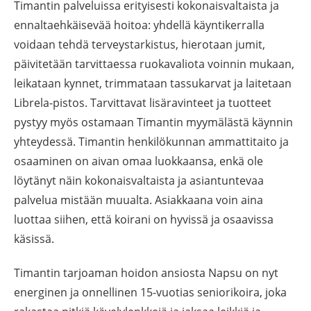
Timantin palveluissa erityisesti kokonaisvaltaista ja
ennaltaehkäisevää hoitoa: yhdellä käyntikerralla
voidaan tehdä terveystarkistus, hierotaan jumit,
päivitetään tarvittaessa ruokavaliota voinnin mukaan,
leikataan kynnet, trimmataan tassukarvat ja laitetaan
Librela-pistos. Tarvittavat lisäravinteet ja tuotteet
pystyy myös ostamaan Timantin myymälästä käynnin
yhteydessä. Timantin henkilökunnan ammattitaito ja
osaaminen on aivan omaa luokkaansa, enkä ole
löytänyt näin kokonaisvaltaista ja asiantuntevaa
palvelua mistään muualta. Asiakkaana voin aina
luottaa siihen, että koirani on hyvissä ja osaavissa
käsissä.
Timantin tarjoaman hoidon ansiosta Napsu on nyt
energinen ja onnellinen 15-vuotias seniorikoira, joka