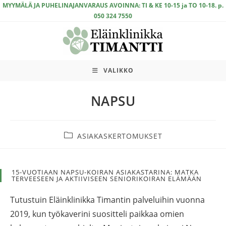
Siirry
MYYMÄLÄ JA PUHELINAJANVARAUS AVOINNA: TI & KE 10-15 ja TO 10-18. p.
050 324 7550
suoraan
sisältöön
VALIKKO
NAPSU
Artikkelin
ASIAKASKERTOMUKSET
kategoria:
15-VUOTIAAN NAPSU-KOIRAN ASIAKASTARINA: MATKA
TERVEESEEN JA AKTIIVISEEN SENIORIKOIRAN ELÄMÄÄN
Tutustuin Eläinklinikka Timantin palveluihin vuonna
2019, kun työkaverini suositteli paikkaa omien