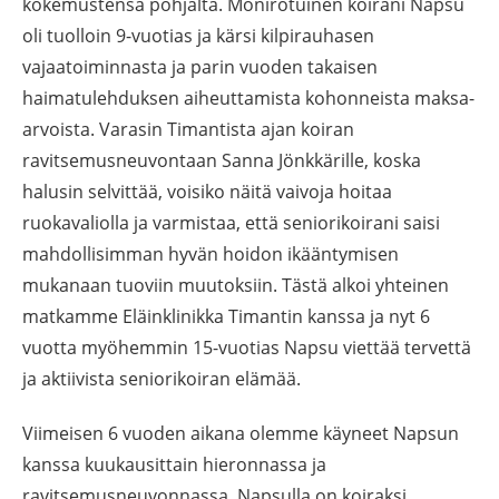
kokemustensa pohjalta. Monirotuinen koirani Napsu
oli tuolloin 9-vuotias ja kärsi kilpirauhasen
vajaatoiminnasta ja parin vuoden takaisen
haimatulehduksen aiheuttamista kohonneista maksa-
arvoista. Varasin Timantista ajan koiran
ravitsemusneuvontaan Sanna Jönkkärille, koska
halusin selvittää, voisiko näitä vaivoja hoitaa
ruokavaliolla ja varmistaa, että seniorikoirani saisi
mahdollisimman hyvän hoidon ikääntymisen
mukanaan tuoviin muutoksiin. Tästä alkoi yhteinen
matkamme Eläinklinikka Timantin kanssa ja nyt 6
vuotta myöhemmin 15-vuotias Napsu viettää tervettä
ja aktiivista seniorikoiran elämää.
Viimeisen 6 vuoden aikana olemme käyneet Napsun
kanssa kuukausittain hieronnassa ja
ravitsemusneuvonnassa. Napsulla on koiraksi