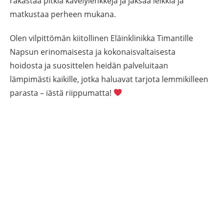
rakastaa pitkiä kävelylenkkejä ja jaksaa leikkiä ja
matkustaa perheen mukana.
Olen vilpittömän kiitollinen Eläinklinikka Timantille
Napsun erinomaisesta ja kokonaisvaltaisesta
hoidosta ja suosittelen heidän palveluitaan
lämpimästi kaikille, jotka haluavat tarjota lemmikilleen
parasta – iästä riippumatta!